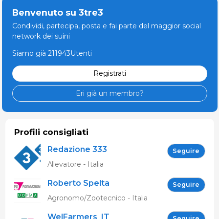
Benvenuto su 3tre3
Condividi, partecipa, posta e fai parte del maggior social
network dei suini
Siamo già 211943Utenti
Registrati
Eri già un membro?
Profili consigliati
Redazione 333
Seguire
Allevatore - Italia
Roberto Spelta
Seguire
Agronomo/Zootecnico - Italia
WelFarmers_IT
Seguire