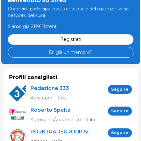
Benvenuto su 3tre3
Condividi, partecipa, posta e fai parte del maggior social
network dei suini
Siamo già 211911Utenti
Registrati
Eri già un membro?
Profili consigliati
Redazione 333
Seguire
Allevatore - Italia
Roberto Spelta
Seguire
Agronomo/Zootecnico - Italia
PORKTRADEGROUP Srl
Seguire