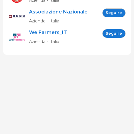
Azienda - Italia
Associazione Nazionale
Seguire
Allevatori Suini (ANAS)
Azienda - Italia
WelFarmers_IT
Seguire
Azienda - Italia