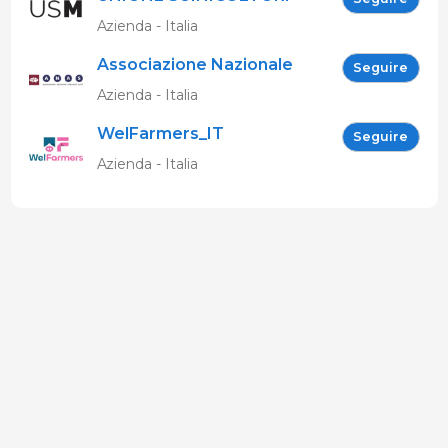
MARCHIGIANI
Azienda - Italia
Associazione Nazionale
Seguire
Allevatori Suini (ANAS)
Azienda - Italia
WelFarmers_IT
Seguire
Azienda - Italia