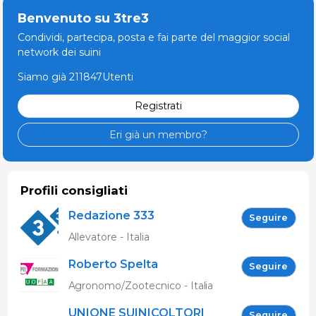
Benvenuto su 3tre3
Condividi, partecipa, posta e fai parte del maggior social
network dei suini
Siamo già 211847Utenti
Registrati
Eri già un membro?
Profili consigliati
Redazione 333
Seguire
Allevatore - Italia
Roberto Spelta
Seguire
Agronomo/Zootecnico - Italia
UNIONE SUINICOLTORI
Seguire