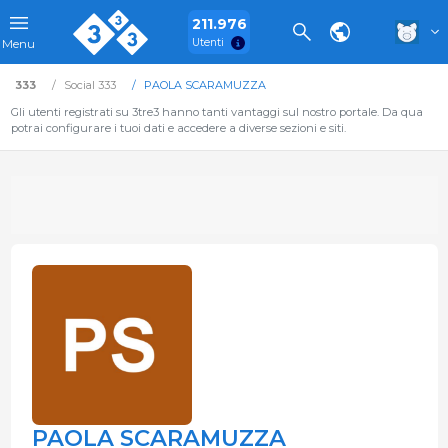
211.976
Utenti
Menu
333
Social 333
PAOLA SCARAMUZZA
Gli utenti registrati su 3tre3 hanno tanti vantaggi sul nostro portale. Da qua
potrai configurare i tuoi dati e accedere a diverse sezioni e siti.
PAOLA SCARAMUZZA