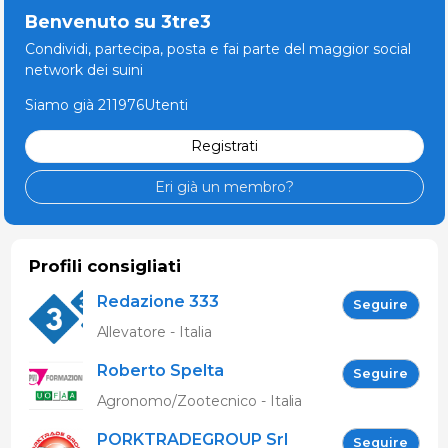
Benvenuto su 3tre3
Condividi, partecipa, posta e fai parte del maggior social
network dei suini
Siamo già 211976Utenti
Registrati
Eri già un membro?
Profili consigliati
Redazione 333
Seguire
Allevatore - Italia
Roberto Spelta
Seguire
Agronomo/Zootecnico - Italia
PORKTRADEGROUP Srl
Seguire