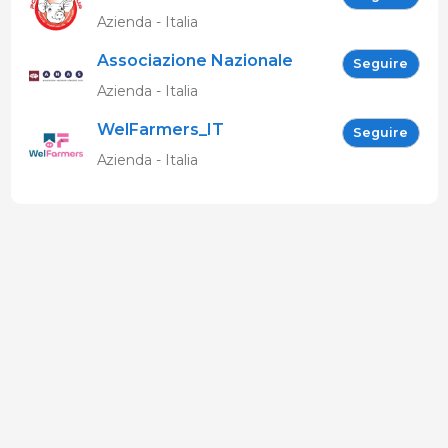
Azienda - Italia
Associazione Nazionale
Seguire
Allevatori Suini (ANAS)
Azienda - Italia
WelFarmers_IT
Seguire
Azienda - Italia