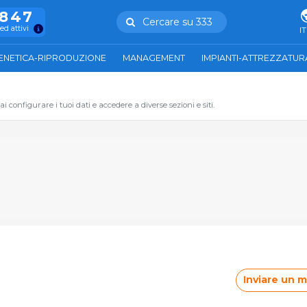
.847
Cercare su 333
ed attivi
IT
ENETICA-RIPRODUZIONE
MANAGEMENT
IMPIANTI-ATTREZZATUR
 configurare i tuoi dati e accedere a diverse sezioni e siti.
Inviare un 