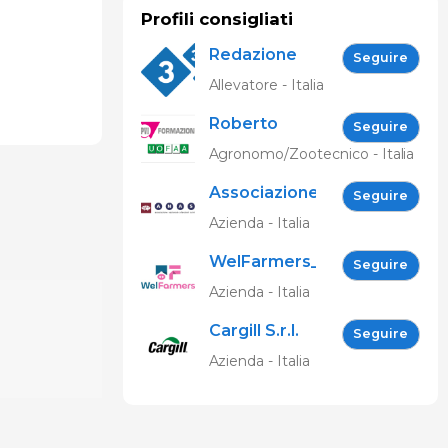
Profili consigliati
Redazione
Seguire
333
Allevatore - Italia
Roberto
Seguire
Spelta
Agronomo/Zootecnico - Italia
Associazione
Seguire
Nazionale
Azienda - Italia
Allevatori
WelFarmers_IT
Suini (ANAS)
Seguire
Azienda - Italia
Cargill S.r.l.
Seguire
Azienda - Italia