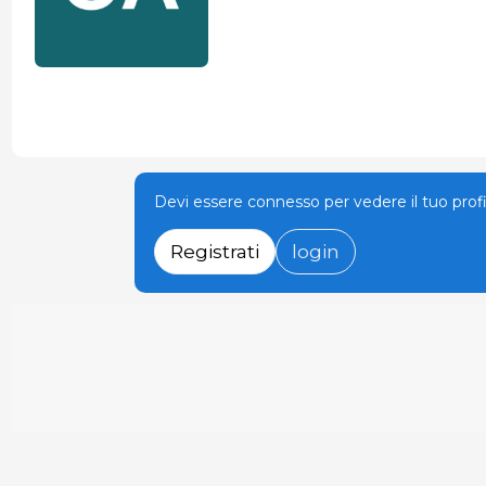
Devi essere connesso per vedere il tuo prof
Registrati
login