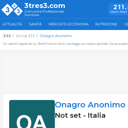
3tres3.com
211
Comunità Professionale
Utenti Reali 
Suinicola
ATTUALITÀ
SANITÀ
MERCATO-ECONOMIA
NUTRIZIONE
G
333
Social 333
Onagro Anonimo
Gli utenti registrati su 3tre3 hanno tanti vantaggi sul nostro portale. Da qua potrai
Onagro Anonimo
Not set - Italia