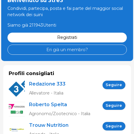
Benvenuto su 3tre3
Condividi, partecipa, posta e fai parte del maggior social
network dei suini
Siamo già 211943Utenti
Registrati
Eri già un membro?
Profili consigliati
Redazione 333
Seguire
Allevatore - Italia
Roberto Spelta
Seguire
Agronomo/Zootecnico - Italia
Trouw Nutrition
Seguire