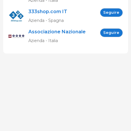
Azienda - Italia
333shop.com IT
Seguire
Azienda - Spagna
Associazione Nazionale
Seguire
Allevatori Suini (ANAS)
Azienda - Italia