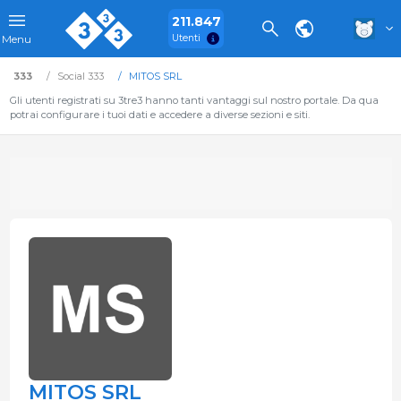
211.847
Utenti
Menu
333
Social 333
MITOS SRL
Gli utenti registrati su 3tre3 hanno tanti vantaggi sul nostro portale. Da qua
potrai configurare i tuoi dati e accedere a diverse sezioni e siti.
MITOS SRL