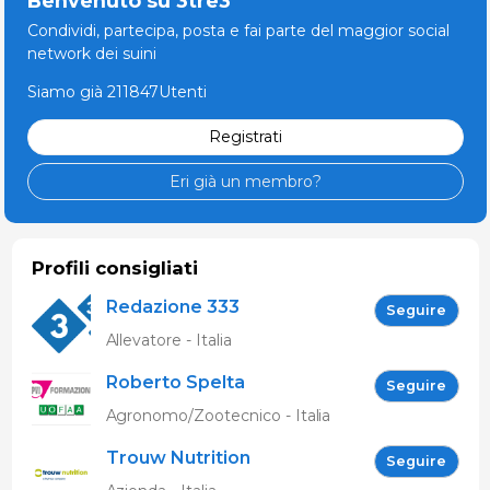
Benvenuto su 3tre3
Condividi, partecipa, posta e fai parte del maggior social
network dei suini
Siamo già 211847Utenti
Registrati
Eri già un membro?
Profili consigliati
Redazione 333
Seguire
Allevatore - Italia
Roberto Spelta
Seguire
Agronomo/Zootecnico - Italia
Trouw Nutrition
Seguire