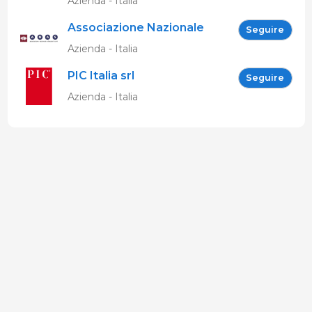
Azienda - Italia
Associazione Nazionale
Seguire
Allevatori Suini (ANAS)
Azienda - Italia
PIC Italia srl
Seguire
Azienda - Italia