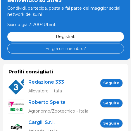
Benvenuto su 3tre3
Condividi, partecipa, posta e fai parte del maggior social
network dei suini
Siamo già 212004Utenti
Registrati
Eri già un membro?
Profili consigliati
Redazione 333
Seguire
Allevatore - Italia
Roberto Spelta
Seguire
Agronomo/Zootecnico - Italia
Cargill S.r.l.
Seguire