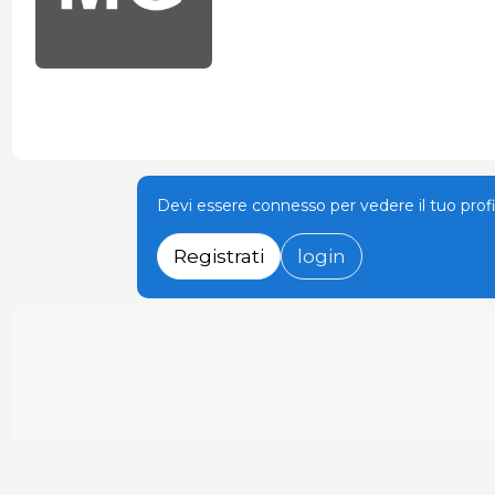
Devi essere connesso per vedere il tuo prof
Registrati
login