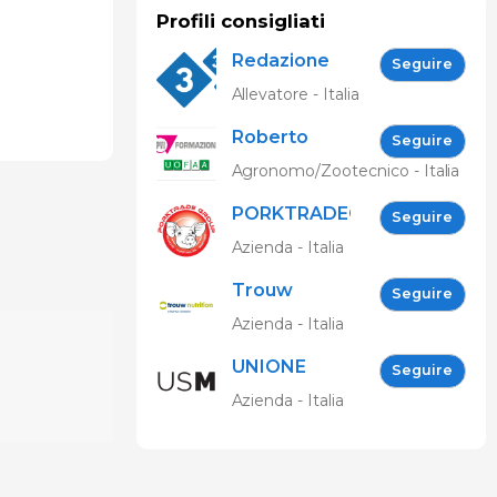
Profili consigliati
Redazione
Seguire
333
Allevatore - Italia
Roberto
Seguire
Spelta
Agronomo/Zootecnico - Italia
PORKTRADEGROUP
Seguire
Srl
Azienda - Italia
Trouw
Seguire
Nutrition
Azienda - Italia
UNIONE
Seguire
SUINICOLTORI
Azienda - Italia
MARCHIGIANI