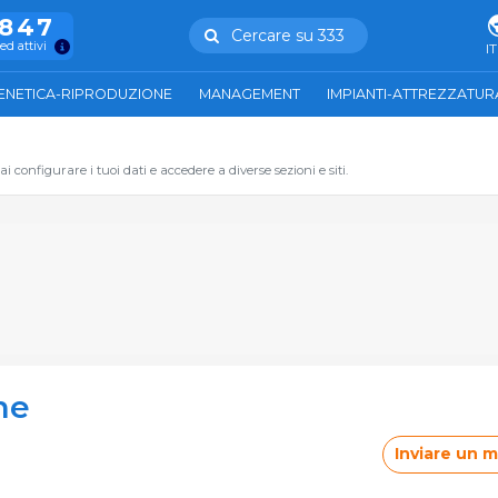
.847
Cercare su 333
ed attivi
IT
ENETICA-RIPRODUZIONE
MANAGEMENT
IMPIANTI-ATTREZZATUR
 configurare i tuoi dati e accedere a diverse sezioni e siti.
ne
Inviare un 