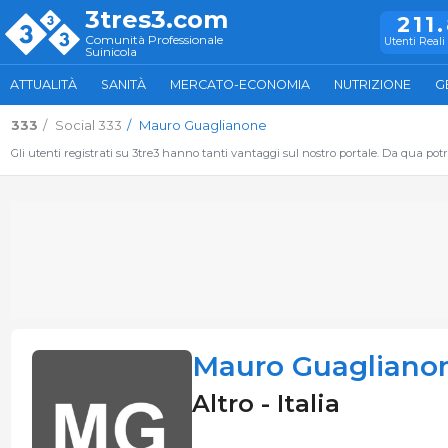
3tres3.com
211
Comunità Professionale
Utenti Reali 
Suinicola
ATTUALITÀ
SANITÀ
MERCATO-ECONOMIA
NUTRIZIONE
G
333
Social 333
Mauro Guaglianone
Gli utenti registrati su 3tre3 hanno tanti vantaggi sul nostro portale. Da qua potrai
Mauro Guagliano
Altro - Italia