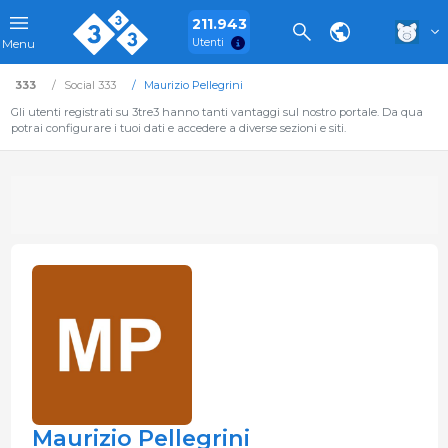
211.943
Utenti
Menu
333
Social 333
Maurizio Pellegrini
Gli utenti registrati su 3tre3 hanno tanti vantaggi sul nostro portale. Da qua
potrai configurare i tuoi dati e accedere a diverse sezioni e siti.
Maurizio Pellegrini