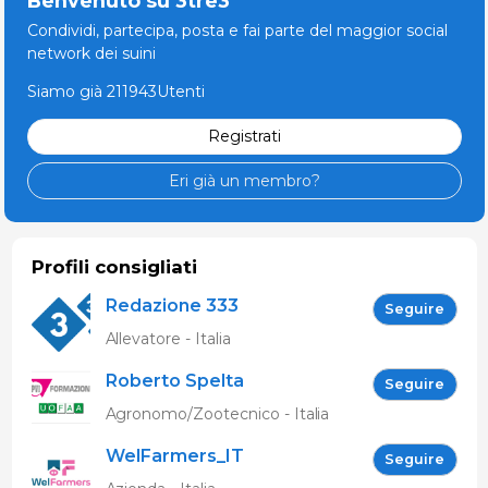
Benvenuto su 3tre3
Condividi, partecipa, posta e fai parte del maggior social
network dei suini
Siamo già 211943Utenti
Registrati
Eri già un membro?
Profili consigliati
Redazione 333
Seguire
Allevatore - Italia
Roberto Spelta
Seguire
Agronomo/Zootecnico - Italia
WelFarmers_IT
Seguire