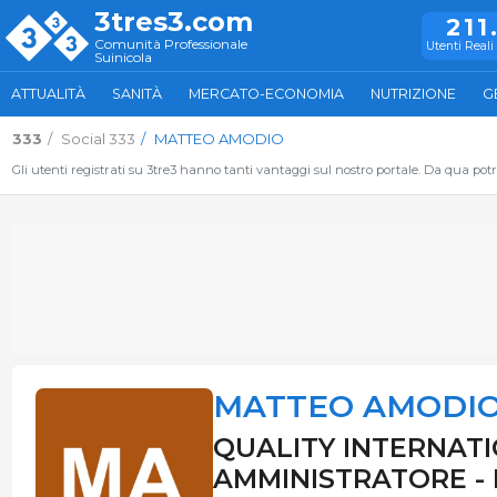
3tres3.com
211
Comunità Professionale
Utenti Reali 
Suinicola
ATTUALITÀ
SANITÀ
MERCATO-ECONOMIA
NUTRIZIONE
G
333
Social 333
MATTEO AMODIO
Gli utenti registrati su 3tre3 hanno tanti vantaggi sul nostro portale. Da qua potrai
MATTEO AMODI
QUALITY INTERNATI
AMMINISTRATORE - I