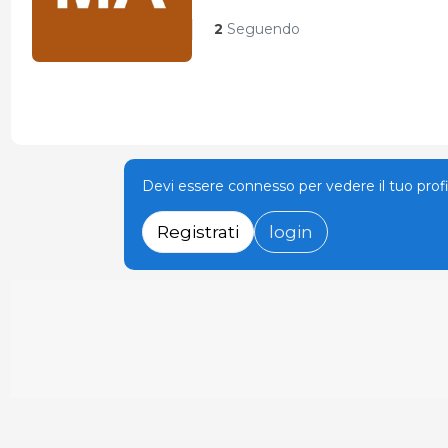
2
Seguendo
Devi essere connesso per vedere il tuo prof
Registrati
login