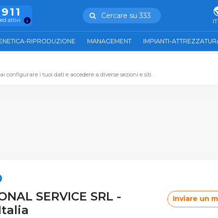
.911
Cercare su 333
ed attivi
IT
ENETICA-RIPRODUZIONE
MANAGEMENT
IMPIANTI-ATTREZZATUR
 configurare i tuoi dati e accedere a diverse sezioni e siti.
O
ONAL SERVICE SRL -
Inviare un 
talia