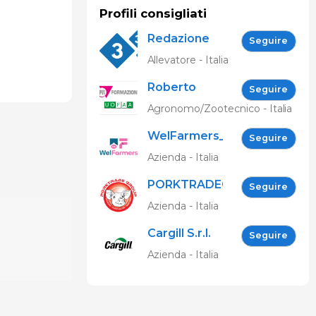
Profili consigliati
Redazione
Seguire
333
Allevatore - Italia
Roberto
Seguire
Spelta
Agronomo/Zootecnico - Italia
WelFarmers_IT
Seguire
Azienda - Italia
PORKTRADEGROUP
Seguire
Srl
Azienda - Italia
Cargill S.r.l.
Seguire
Azienda - Italia