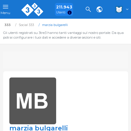
211.943
Utenti
Menu
333
Social 333
marzia bulgarelli
Gli utenti registrati su 3tre3 hanno tanti vantaggi sul nostro portale. Da qua
potrai configurare i tuoi dati e accedere a diverse sezioni e siti.
marzia bulgarelli