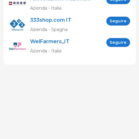
Allevatori Suini (ANAS)
Azienda - Italia
333shop.com IT
Seguire
Azienda - Spagna
WelFarmers_IT
Seguire
Azienda - Italia