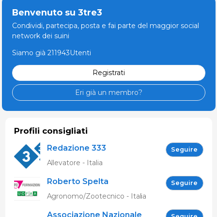
Benvenuto su 3tre3
Condividi, partecipa, posta e fai parte del maggior social
network dei suini
Siamo già 211943Utenti
Registrati
Eri già un membro?
Profili consigliati
Redazione 333
Seguire
Allevatore - Italia
Roberto Spelta
Seguire
Agronomo/Zootecnico - Italia
Associazione Nazionale
Seguire