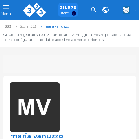
211.976
Utenti
Menu
333
Social 333
maria vanuzzo
Gli utenti registrati su 3tre3 hanno tanti vantaggi sul nostro portale. Da qua
potrai configurare i tuoi dati e accedere a diverse sezioni e siti.
maria vanuzzo