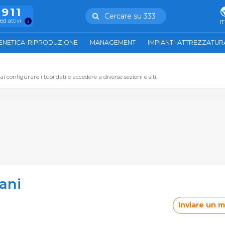
.911
Cercare su 333
ed attivi
IT
ENETICA-RIPRODUZIONE
MANAGEMENT
IMPIANTI-ATTREZZATUR
 configurare i tuoi dati e accedere a diverse sezioni e siti.
ani
Inviare un 