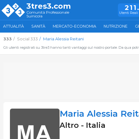
3tres3.com
211
Comunità Professionale
Utenti Reali 
Suinicola
ATTUALITÀ
SANITÀ
MERCATO-ECONOMIA
NUTRIZIONE
G
333
Social 333
Maria Alessia Reitani
Gli utenti registrati su 3tre3 hanno tanti vantaggi sul nostro portale. Da qua potrai
Maria Alessia Reit
Altro - Italia