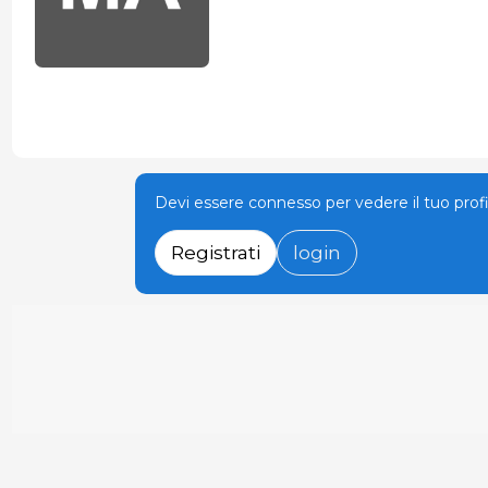
Devi essere connesso per vedere il tuo prof
Registrati
login