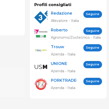
Profili consigliati
Redazione
Seguire
333
Allevatore - Italia
Roberto
Seguire
Spelta
Agronomo/Zootecnico - Italia
Trouw
Seguire
Nutrition
Azienda - Italia
UNIONE
Seguire
SUINICOLTORI
Azienda - Italia
MARCHIGIANI
PORKTRADEGROUP
Seguire
Srl
Azienda - Italia