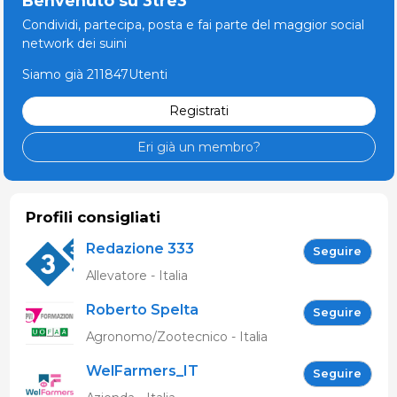
Benvenuto su 3tre3
Condividi, partecipa, posta e fai parte del maggior social
network dei suini
Siamo già 211847Utenti
Registrati
Eri già un membro?
Profili consigliati
Redazione 333
Seguire
Allevatore - Italia
Roberto Spelta
Seguire
Agronomo/Zootecnico - Italia
WelFarmers_IT
Seguire