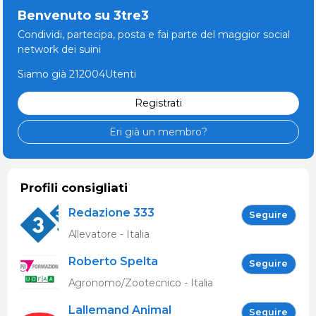
Benvenuto su 3tre3
Condividi, partecipa, posta e fai parte del maggior social
network dei suini
Siamo già 212004Utenti
Registrati
Eri già un membro?
Profili consigliati
Redazione 333
Seguire
Allevatore - Italia
Roberto Spelta
Seguire
Agronomo/Zootecnico - Italia
Lallemand Animal
Seguire