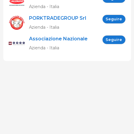
Nutrition
Azienda - Italia
PORKTRADEGROUP Srl
Seguire
Azienda - Italia
Associazione Nazionale
Seguire
Allevatori Suini (ANAS)
Azienda - Italia