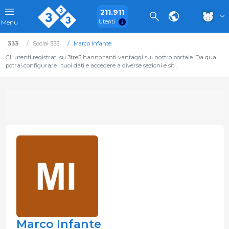
211.911
Utenti
Menu
333
Social 333
Marco Infante
Gli utenti registrati su 3tre3 hanno tanti vantaggi sul nostro portale. Da qua
potrai configurare i tuoi dati e accedere a diverse sezioni e siti.
Marco Infante