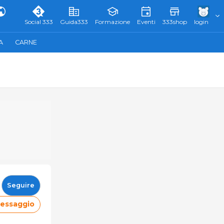
Social 333
Guida333
Formazione
Eventi
333shop
login
A
CARNE
Seguire
messaggio