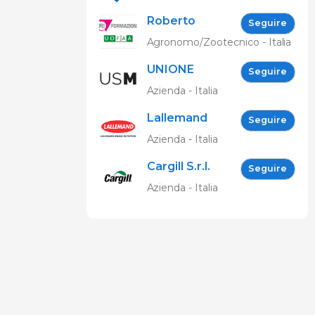
Roberto
Seguire
Spelta
Agronomo/Zootecnico - Italia
UNIONE
Seguire
SUINICOLTORI
Azienda - Italia
MARCHIGIANI
Lallemand
Seguire
Animal
Azienda - Italia
Nutrition
Cargill S.r.l.
Seguire
Azienda - Italia