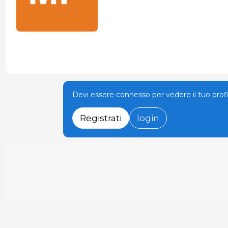
Devi essere connesso per vedere il tuo prof
Registrati
login