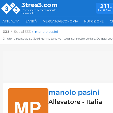
3tres3.com
211
Comunità Professionale
Utenti Reali 
Suinicola
ATTUALITÀ
SANITÀ
MERCATO-ECONOMIA
NUTRIZIONE
G
333
Social 333
manolo pasini
Gli utenti registrati su 3tre3 hanno tanti vantaggi sul nostro portale. Da qua potrai
manolo pasini
Allevatore - Italia