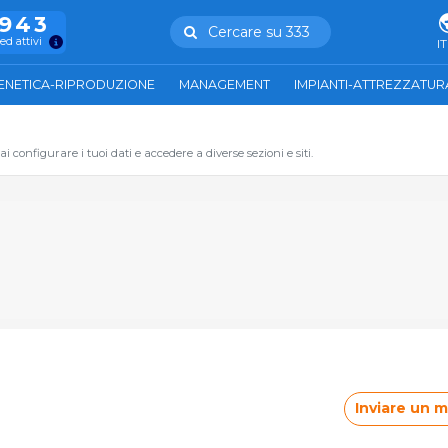
.943
Cercare su 333
ed attivi
IT
ENETICA-RIPRODUZIONE
MANAGEMENT
IMPIANTI-ATTREZZATUR
 configurare i tuoi dati e accedere a diverse sezioni e siti.
Inviare un 