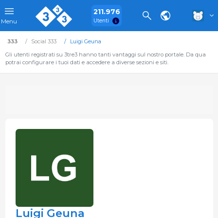
211.976
Utenti
Menu
333
Social 333
Luigi Geuna
Gli utenti registrati su 3tre3 hanno tanti vantaggi sul nostro portale. Da qua
potrai configurare i tuoi dati e accedere a diverse sezioni e siti.
Luigi Geuna