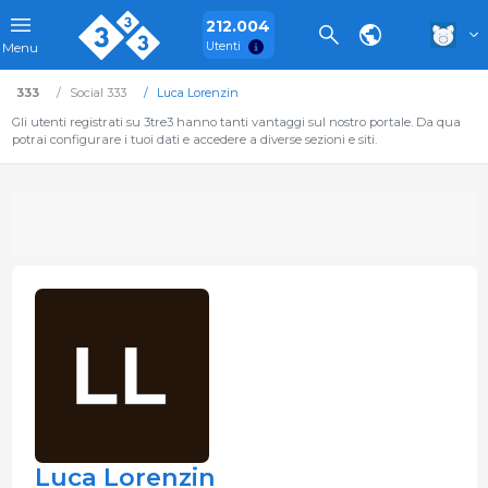
212.004
Utenti
Menu
333
Social 333
Luca Lorenzin
Gli utenti registrati su 3tre3 hanno tanti vantaggi sul nostro portale. Da qua
potrai configurare i tuoi dati e accedere a diverse sezioni e siti.
Luca Lorenzin