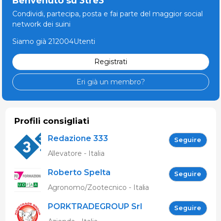
Benvenuto su 3tre3
Condividi, partecipa, posta e fai parte del maggior social
network dei suini
Siamo già 212004Utenti
Registrati
Eri già un membro?
Profili consigliati
Redazione 333
Seguire
Allevatore - Italia
Roberto Spelta
Seguire
Agronomo/Zootecnico - Italia
PORKTRADEGROUP Srl
Seguire