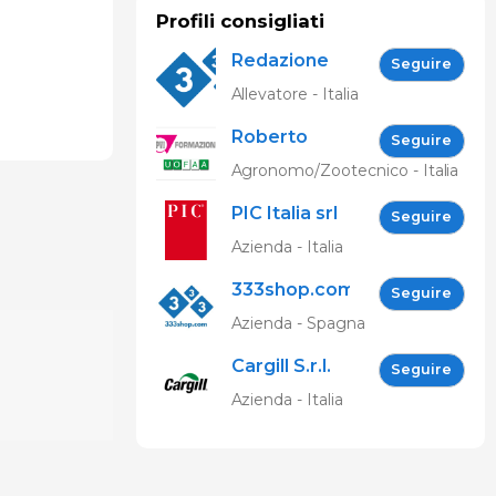
Profili consigliati
Redazione
Seguire
333
Allevatore - Italia
Roberto
Seguire
Spelta
Agronomo/Zootecnico - Italia
PIC Italia srl
Seguire
Azienda - Italia
333shop.com
Seguire
IT
Azienda - Spagna
Cargill S.r.l.
Seguire
Azienda - Italia