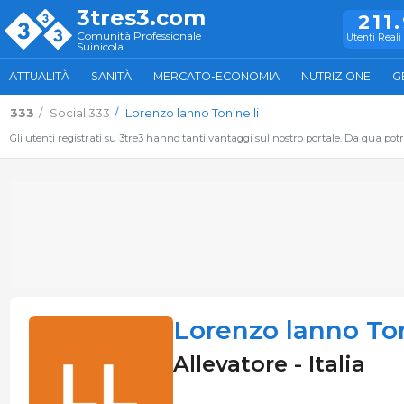
3tres3.com
211
Comunità Professionale
Utenti Reali 
Suinicola
ATTUALITÀ
SANITÀ
MERCATO-ECONOMIA
NUTRIZIONE
G
333
Social 333
Lorenzo lanno Toninelli
Gli utenti registrati su 3tre3 hanno tanti vantaggi sul nostro portale. Da qua potrai
Lorenzo lanno Ton
Allevatore - Italia