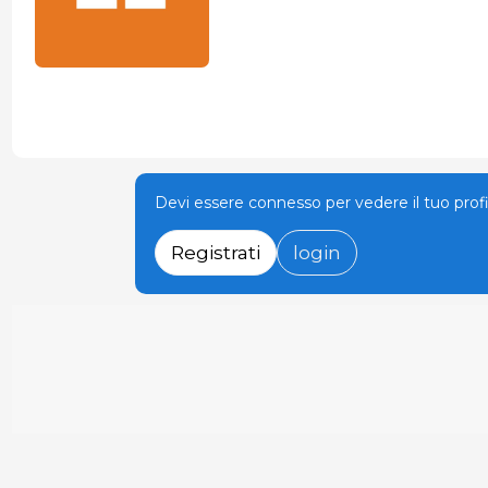
Devi essere connesso per vedere il tuo prof
Registrati
login