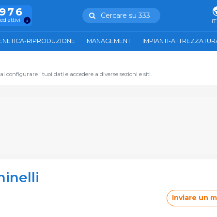
.976
Cercare su 333
ed attivi
IT
ENETICA-RIPRODUZIONE
MANAGEMENT
IMPIANTI-ATTREZZATUR
 configurare i tuoi dati e accedere a diverse sezioni e siti.
inelli
Inviare un 