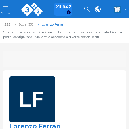
211.847
Utenti
Menu
333
Social 333
Lorenzo Ferrari
Gli utenti registrati su 3tre3 hanno tanti vantaggi sul nostro portale. Da qua
potrai configurare i tuoi dati e accedere a diverse sezioni e siti.
Lorenzo Ferrari