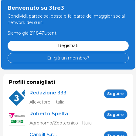
Benvenuto su 3tre3
Condividi, partecipa, posta e fai parte del maggior social
network dei suini
Siamo già 211847Utenti
Registrati
Eri già un membro?
Profili consigliati
Redazione 333
Seguire
Allevatore - Italia
Roberto Spelta
Seguire
Agronomo/Zootecnico - Italia
Cargill S.r.l.
Seguire