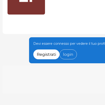
Devi essere connesso per vedere il tuo prof
Registrati
login