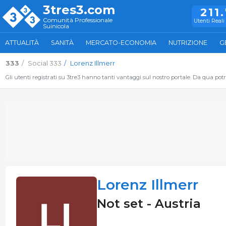
3tres3.com
211
Comunità Professionale
Utenti Reali 
Suinicola
ATTUALITÀ
SANITÀ
MERCATO-ECONOMIA
NUTRIZIONE
G
333
Social 333
Lorenz Illmerr
Gli utenti registrati su 3tre3 hanno tanti vantaggi sul nostro portale. Da qua potrai
Lorenz Illmerr
Not set - Austria