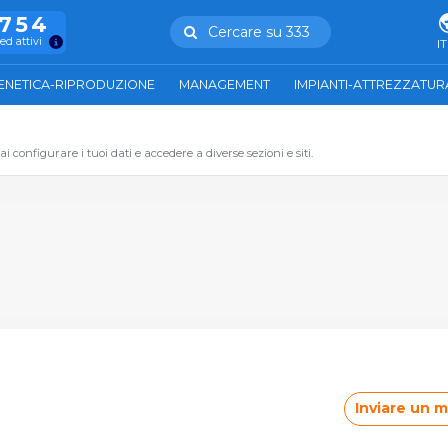
.754
Cercare su 333
ed attivi
IT
ENETICA-RIPRODUZIONE
MANAGEMENT
IMPIANTI-ATTREZZATUR
 configurare i tuoi dati e accedere a diverse sezioni e siti.
Inviare un 