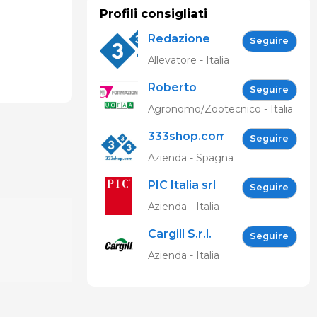
Profili consigliati
Redazione
Seguire
333
Allevatore - Italia
Roberto
Seguire
Spelta
Agronomo/Zootecnico - Italia
333shop.com
Seguire
IT
Azienda - Spagna
PIC Italia srl
Seguire
Azienda - Italia
Cargill S.r.l.
Seguire
Azienda - Italia