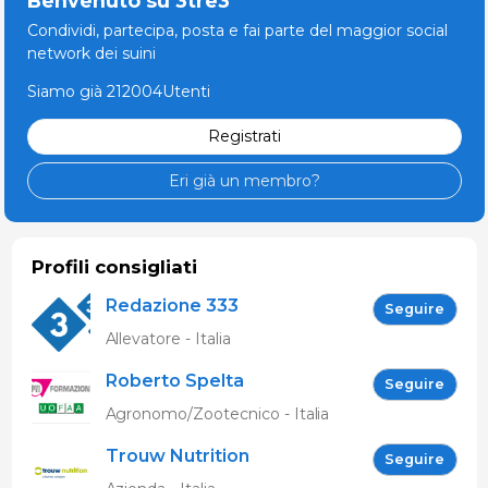
Benvenuto su 3tre3
Condividi, partecipa, posta e fai parte del maggior social
network dei suini
Siamo già 212004Utenti
Registrati
Eri già un membro?
Profili consigliati
Redazione 333
Seguire
Allevatore - Italia
Roberto Spelta
Seguire
Agronomo/Zootecnico - Italia
Trouw Nutrition
Seguire