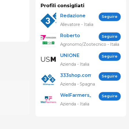
Profili consigliati
Redazione
Seguire
333
Allevatore - Italia
Roberto
Seguire
Spelta
Agronomo/Zootecnico - Italia
UNIONE
Seguire
SUINICOLTORI
Azienda - Italia
MARCHIGIANI
333shop.com
Seguire
IT
Azienda - Spagna
WelFarmers_IT
Seguire
Azienda - Italia