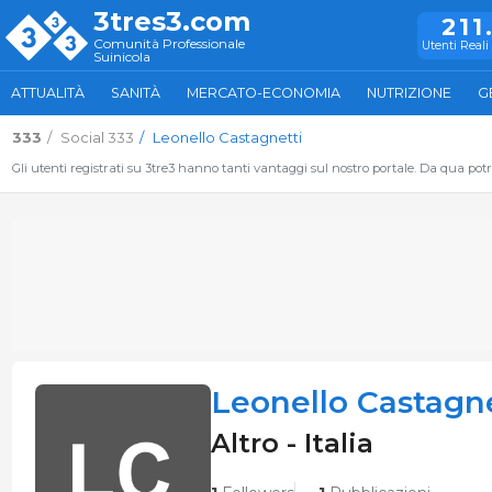
3tres3.com
211
Comunità Professionale
Utenti Reali 
Suinicola
ATTUALITÀ
SANITÀ
MERCATO-ECONOMIA
NUTRIZIONE
G
333
Social 333
Leonello Castagnetti
Gli utenti registrati su 3tre3 hanno tanti vantaggi sul nostro portale. Da qua potrai
Leonello Castagne
Altro - Italia