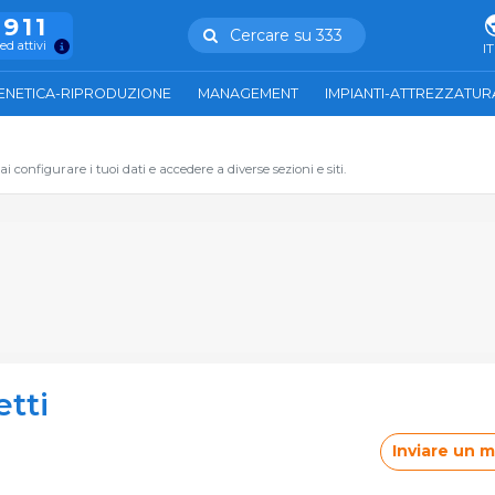
.911
Cercare su 333
ed attivi
IT
ENETICA-RIPRODUZIONE
MANAGEMENT
IMPIANTI-ATTREZZATUR
 configurare i tuoi dati e accedere a diverse sezioni e siti.
tti
Inviare un 