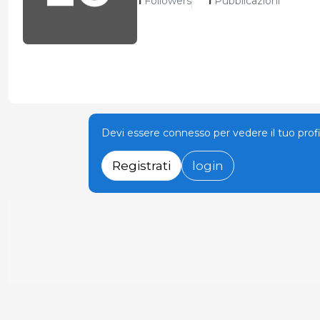
1
Followers
1
Pubblicazioni
Devi essere connesso per vedere il tuo prof
Registrati
login