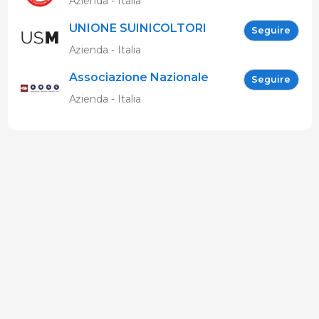
Azienda - Italia
UNIONE SUINICOLTORI
Seguire
MARCHIGIANI
Azienda - Italia
Associazione Nazionale
Seguire
Allevatori Suini (ANAS)
Azienda - Italia