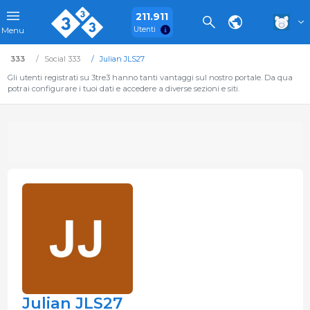
211.911
Utenti
Menu
333
Social 333
Julian JLS27
Gli utenti registrati su 3tre3 hanno tanti vantaggi sul nostro portale. Da qua
potrai configurare i tuoi dati e accedere a diverse sezioni e siti.
Julian JLS27