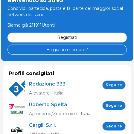
Benvenuto su 3tre3
Condividi, partecipa, posta e fai parte del maggior social
network dei suini
Siamo già 211911Utenti
Registrati
Eri già un membro?
Profili consigliati
Redazione 333
Seguire
Allevatore - Italia
Roberto Spelta
Seguire
Agronomo/Zootecnico - Italia
Cargill S.r.l.
Seguire