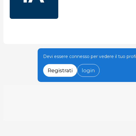
Devi essere connesso per vedere il tuo prof
Registrati
login