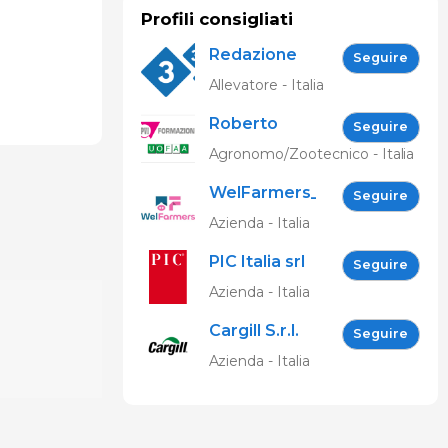
Profili consigliati
Redazione
Seguire
333
Allevatore - Italia
Roberto
Seguire
Spelta
Agronomo/Zootecnico - Italia
WelFarmers_IT
Seguire
Azienda - Italia
PIC Italia srl
Seguire
Azienda - Italia
Cargill S.r.l.
Seguire
Azienda - Italia