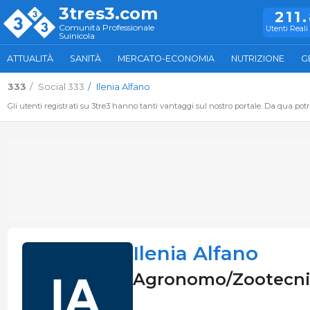
3tres3.com
211
Comunità Professionale
Utenti Reali 
Suinicola
ATTUALITÀ
SANITÀ
MERCATO-ECONOMIA
NUTRIZIONE
G
333
Social 333
Ilenia Alfano
Gli utenti registrati su 3tre3 hanno tanti vantaggi sul nostro portale. Da qua potrai
Ilenia Alfano
Agronomo/Zootecnico