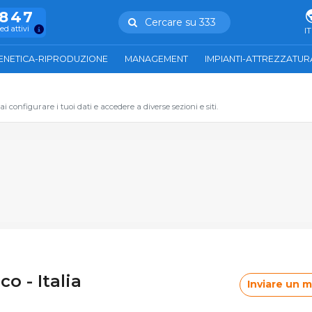
.847
Cercare su 333
ed attivi
IT
ENETICA-RIPRODUZIONE
MANAGEMENT
IMPIANTI-ATTREZZATUR
 configurare i tuoi dati e accedere a diverse sezioni e siti.
 - Italia
Inviare un 