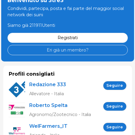
Benvenuto su 3tre3
Condividi, partecipa, posta e fai parte del maggior social
network dei suini
Siamo già 211911Utenti
Registrati
Eri già un membro?
Profili consigliati
Redazione 333
Seguire
Allevatore - Italia
Roberto Spelta
Seguire
Agronomo/Zootecnico - Italia
WelFarmers_IT
Seguire