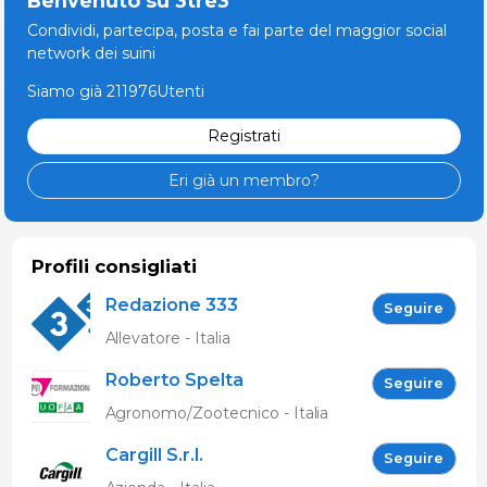
Benvenuto su 3tre3
Condividi, partecipa, posta e fai parte del maggior social
network dei suini
Siamo già 211976Utenti
Registrati
Eri già un membro?
Profili consigliati
Redazione 333
Seguire
Allevatore - Italia
Roberto Spelta
Seguire
Agronomo/Zootecnico - Italia
Cargill S.r.l.
Seguire