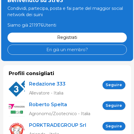
Benvenuto su 3tre3
Condividi, partecipa, posta e fai parte del maggior social
network dei suini
Siamo già 211976Utenti
Registrati
Eri già un membro?
Profili consigliati
Redazione 333
Seguire
Allevatore - Italia
Roberto Spelta
Seguire
Agronomo/Zootecnico - Italia
PORKTRADEGROUP Srl
Seguire