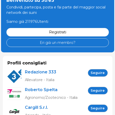
Benvenuto su 3tre3
Condividi, partecipa, posta e fai parte del maggior social
network dei suini
Siamo già 211976Utenti
Registrati
Eri già un membro?
Profili consigliati
Redazione 333
Seguire
Allevatore - Italia
Roberto Spelta
Seguire
Agronomo/Zootecnico - Italia
Cargill S.r.l.
Seguire