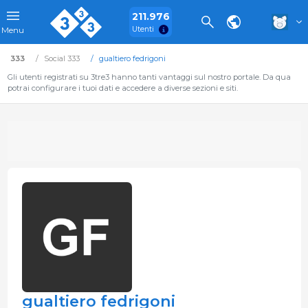
211.976
Utenti
Menu
333
Social 333
gualtiero fedrigoni
Gli utenti registrati su 3tre3 hanno tanti vantaggi sul nostro portale. Da qua
potrai configurare i tuoi dati e accedere a diverse sezioni e siti.
gualtiero fedrigoni