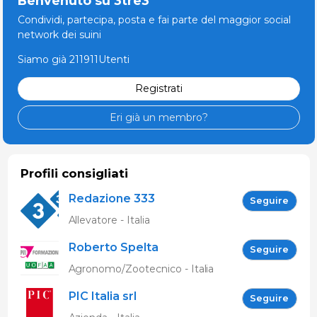
Benvenuto su 3tre3
Condividi, partecipa, posta e fai parte del maggior social
network dei suini
Siamo già 211911Utenti
Registrati
Eri già un membro?
Profili consigliati
Redazione 333
Seguire
Allevatore - Italia
Roberto Spelta
Seguire
Agronomo/Zootecnico - Italia
PIC Italia srl
Seguire