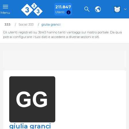
211.847
Utenti
Menu
333
Social 333
giulia granci
Gli utenti registrati su 3tre3 hanno tanti vantaggi sul nostro portale. Da qua
potrai configurare i tuoi dati e accedere a diverse sezioni e siti.
giulia granci