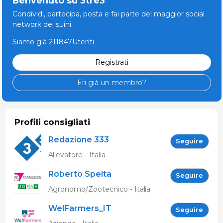
Benvenuto su 3tre3
Condividi, partecipa, posta e fai parte del maggior social
network dei suini
Siamo già 211847Utenti
Registrati
Eri già un membro?
Profili consigliati
Redazione 333
Seguire
Allevatore - Italia
Roberto Spelta
Seguire
Agronomo/Zootecnico - Italia
WelFarmers_IT
Seguire