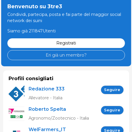
Benvenuto su 3tre3
Condividi, partecipa, posta e fai parte del maggior social
network dei suini
Siamo già 211847Utenti
Registrati
Eri già un membro?
Profili consigliati
Redazione 333
Seguire
Allevatore - Italia
Roberto Spelta
Seguire
Agronomo/Zootecnico - Italia
WelFarmers_IT
Seguire