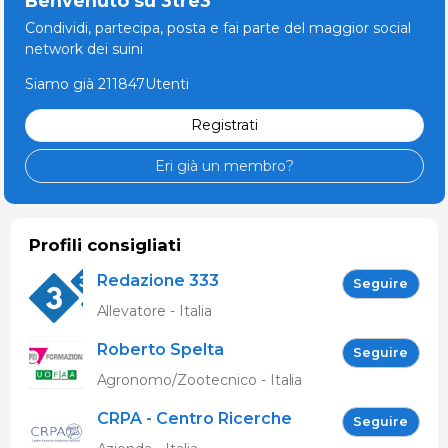
Benvenuto su 3tre3
Condividi, partecipa, posta e fai parte del maggior social
network dei suini
Siamo già 211847Utenti
Registrati
Eri già un membro?
Profili consigliati
Redazione 333
Seguire
Allevatore - Italia
Roberto Spelta
Seguire
Agronomo/Zootecnico - Italia
CRPA - Centro Ricerche
Seguire
Produzioni Animali