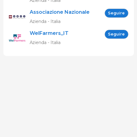
Azienda - Italia
Associazione Nazionale
Seguire
Allevatori Suini (ANAS)
Azienda - Italia
WelFarmers_IT
Seguire
Azienda - Italia