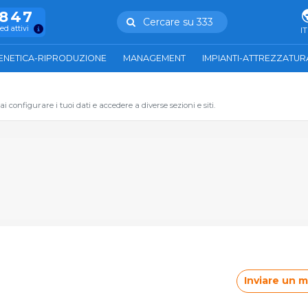
.847
Cercare su 333
ed attivi
IT
ENETICA-RIPRODUZIONE
MANAGEMENT
IMPIANTI-ATTREZZATUR
 configurare i tuoi dati e accedere a diverse sezioni e siti.
Inviare un 