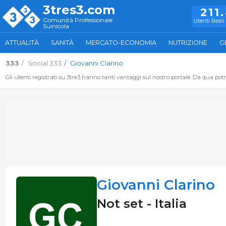
3tres3.com
211
Comunità Professionale
Utenti Reali 
Suinicola
ATTUALITÀ
SANITÀ
MERCATO-ECONOMIA
NUTRIZIONE
G
333
Social 333
Giovanni Clarino
Gli utenti registrati su 3tre3 hanno tanti vantaggi sul nostro portale. Da qua potrai
Giovanni Clarino
Not set - Italia