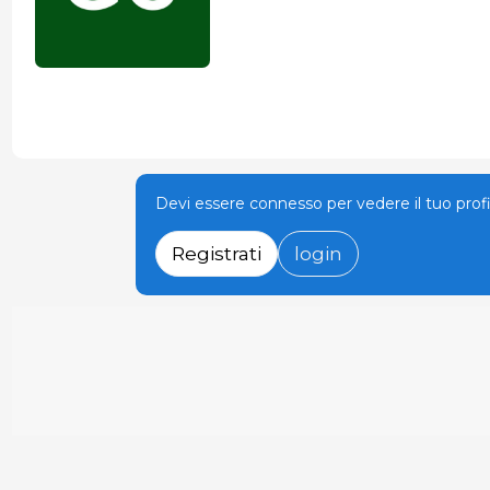
Devi essere connesso per vedere il tuo prof
Registrati
login