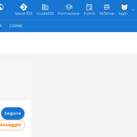
Social 333
Guida333
Formazione
Eventi
333shop
login
A
CARNE
Seguire
messaggio