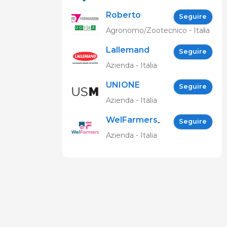
Roberto
Seguire
Spelta
Agronomo/Zootecnico - Italia
Lallemand
Seguire
Animal
Azienda - Italia
Nutrition
UNIONE
Seguire
SUINICOLTORI
Azienda - Italia
MARCHIGIANI
WelFarmers_IT
Seguire
Azienda - Italia