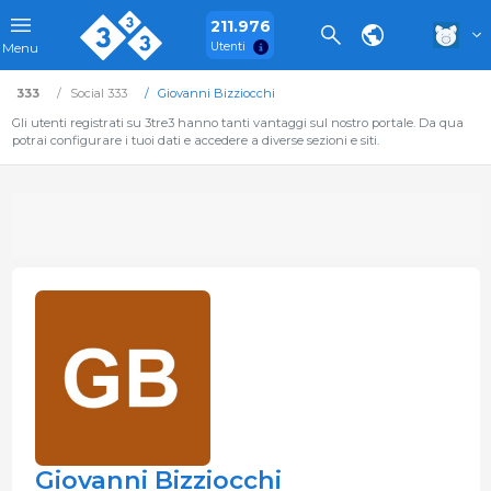
211.976
Utenti
Menu
333
Social 333
Giovanni Bizziocchi
Gli utenti registrati su 3tre3 hanno tanti vantaggi sul nostro portale. Da qua
potrai configurare i tuoi dati e accedere a diverse sezioni e siti.
Giovanni Bizziocchi