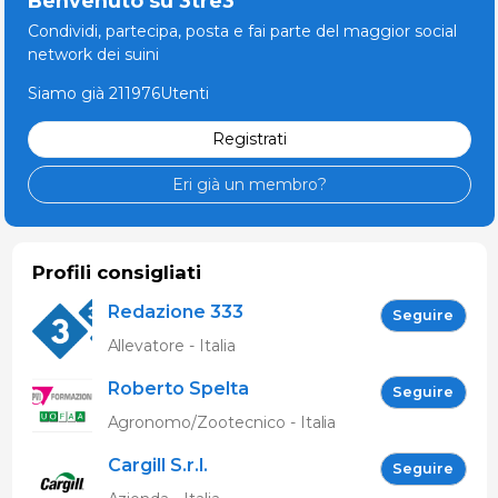
Benvenuto su 3tre3
Condividi, partecipa, posta e fai parte del maggior social
network dei suini
Siamo già 211976Utenti
Registrati
Eri già un membro?
Profili consigliati
Redazione 333
Seguire
Allevatore - Italia
Roberto Spelta
Seguire
Agronomo/Zootecnico - Italia
Cargill S.r.l.
Seguire