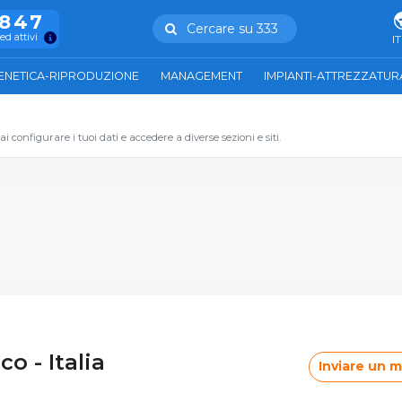
.847
Cercare su 333
ed attivi
IT
ENETICA-RIPRODUZIONE
MANAGEMENT
IMPIANTI-ATTREZZATUR
 configurare i tuoi dati e accedere a diverse sezioni e siti.
 - Italia
Inviare un 