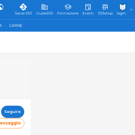
Social 333
Guida333
Formazione
Eventi
333shop
login
A
CARNE
Seguire
messaggio