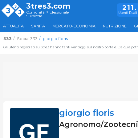
3tres3.com
211
Comunità Professionale
Utenti Reali 
Suinicola
ATTUALITÀ
SANITÀ
MERCATO-ECONOMIA
NUTRIZIONE
G
333
Social 333
giorgio floris
Gli utenti registrati su 3tre3 hanno tanti vantaggi sul nostro portale. Da qua potrai
giorgio floris
Agronomo/Zootecnico