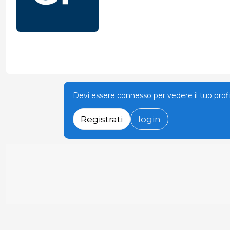
Devi essere connesso per vedere il tuo prof
Registrati
login