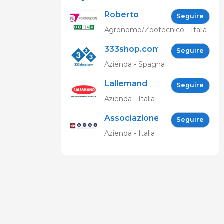
Roberto
Seguire
Spelta
Agronomo/Zootecnico - Italia
333shop.com
Seguire
IT
Azienda - Spagna
Lallemand
Seguire
Animal
Azienda - Italia
Nutrition
Associazione
Seguire
Nazionale
Azienda - Italia
Allevatori
Suini (ANAS)