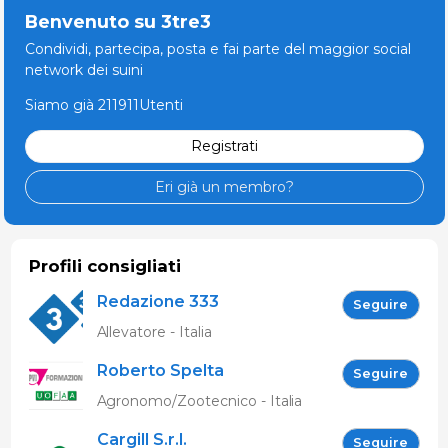
Benvenuto su 3tre3
Condividi, partecipa, posta e fai parte del maggior social
network dei suini
Siamo già 211911Utenti
Registrati
Eri già un membro?
Profili consigliati
Redazione 333
Seguire
Allevatore - Italia
Roberto Spelta
Seguire
Agronomo/Zootecnico - Italia
Cargill S.r.l.
Seguire