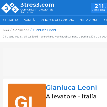
3tres3.com
211
Comunità Professionale
Utenti Reali 
Suinicola
ATTUALITÀ
SANITÀ
MERCATO-ECONOMIA
NUTRIZIONE
G
333
Social 333
Gianluca Leoni
Gli utenti registrati su 3tre3 hanno tanti vantaggi sul nostro portale. Da qua potrai
Gianluca Leoni
Allevatore - Italia