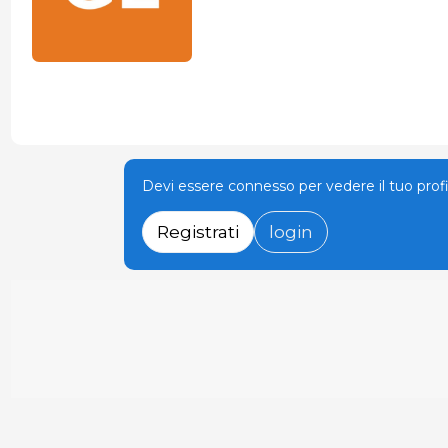
Devi essere connesso per vedere il tuo prof
Registrati
login