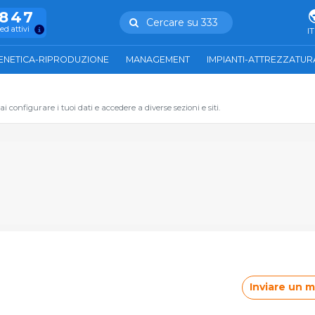
.847
Cercare su 333
ed attivi
IT
ENETICA-RIPRODUZIONE
MANAGEMENT
IMPIANTI-ATTREZZATUR
 configurare i tuoi dati e accedere a diverse sezioni e siti.
Inviare un 