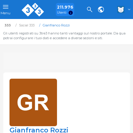
211.976
Utenti
Menu
333
Social 333
Gianfranco Rozzi
Gli utenti registrati su 3tre3 hanno tanti vantaggi sul nostro portale. Da qua
potrai configurare i tuoi dati e accedere a diverse sezioni e siti.
Gianfranco Rozzi