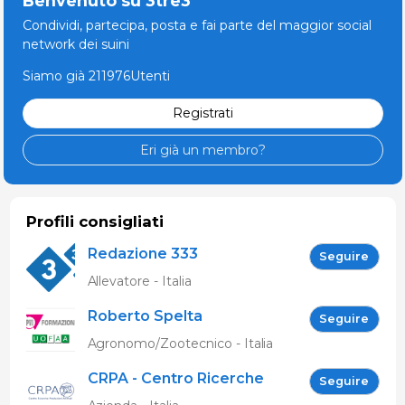
Benvenuto su 3tre3
Condividi, partecipa, posta e fai parte del maggior social
network dei suini
Siamo già 211976Utenti
Registrati
Eri già un membro?
Profili consigliati
Redazione 333
Seguire
Allevatore - Italia
Roberto Spelta
Seguire
Agronomo/Zootecnico - Italia
CRPA - Centro Ricerche
Seguire
Produzioni Animali