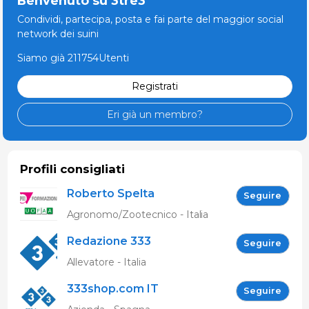
Benvenuto su 3tre3
Condividi, partecipa, posta e fai parte del maggior social
network dei suini
Siamo già 211754Utenti
Registrati
Eri già un membro?
Profili consigliati
Roberto Spelta
Seguire
Agronomo/Zootecnico - Italia
Redazione 333
Seguire
Allevatore - Italia
333shop.com IT
Seguire