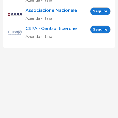
Azienda - Italia
Associazione Nazionale
Seguire
Allevatori Suini (ANAS)
Azienda - Italia
CRPA - Centro Ricerche
Seguire
Produzioni Animali
Azienda - Italia