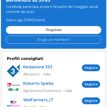
Benvenuto su 3tre3
Condividi, partecipa, posta e fai parte del maggior social
network dei suini
Siamo già 211943Utenti
Registrati
Eri già un membro?
Profili consigliati
Redazione 333
Seguire
Allevatore - Italia
Roberto Spelta
Seguire
Agronomo/Zootecnico - Italia
WelFarmers_IT
Seguire