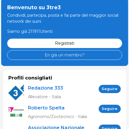
Benvenuto su 3tre3
Condividi, partecipa, posta e fai parte del maggior social
network dei suini
Siamo già 211911Utenti
Registrati
Eri già un membro?
Profili consigliati
Redazione 333
Seguire
Allevatore - Italia
Roberto Spelta
Seguire
Agronomo/Zootecnico - Italia
Associazione Nazionale
Seguire