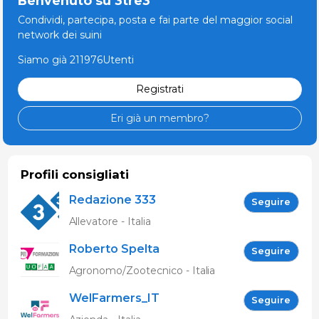
Benvenuto su 3tre3
Condividi, partecipa, posta e fai parte del maggior social
network dei suini
Siamo già 211976Utenti
Registrati
Eri già un membro?
Profili consigliati
Redazione 333
Seguire
Allevatore - Italia
Roberto Spelta
Seguire
Agronomo/Zootecnico - Italia
WelFarmers_IT
Seguire