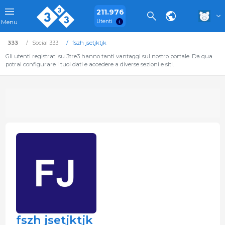
211.976
Utenti
Menu
333
Social 333
fszh jsetjktjk
Gli utenti registrati su 3tre3 hanno tanti vantaggi sul nostro portale. Da qua
potrai configurare i tuoi dati e accedere a diverse sezioni e siti.
fszh jsetjktjk