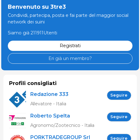
Benvenuto su 3tre3
Condividi, partecipa, posta e fai parte del maggior social
network dei suini
Siamo già 211911Utenti
Registrati
Eri già un membro?
Profili consigliati
Redazione 333
Seguire
Allevatore - Italia
Roberto Spelta
Seguire
Agronomo/Zootecnico - Italia
PORKTRADEGROUP Srl
Seguire