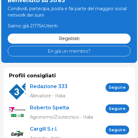
Benvenuto su 3tre3
Condividi, partecipa, posta e fai parte del maggior social
network dei suini
Siamo già 211754Utenti
Registrati
Eri già un membro?
Profili consigliati
Redazione 333
Seguire
Allevatore - Italia
Roberto Spelta
Seguire
Agronomo/Zootecnico - Italia
Cargill S.r.l.
Seguire