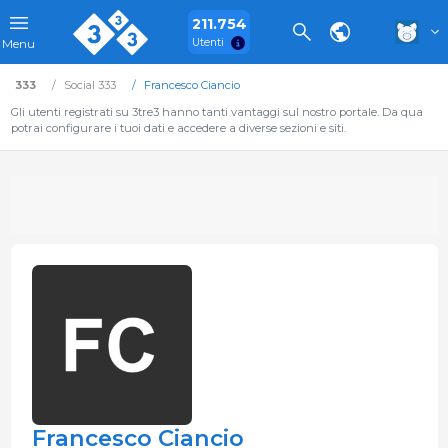
211.754
Utenti
Menu
333
Social 333
Francesco Ciancio
Gli utenti registrati su 3tre3 hanno tanti vantaggi sul nostro portale. Da qua
potrai configurare i tuoi dati e accedere a diverse sezioni e siti.
Francesco Ciancio