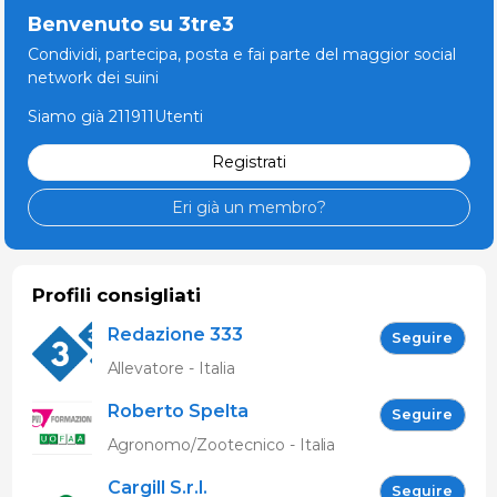
Benvenuto su 3tre3
Condividi, partecipa, posta e fai parte del maggior social
network dei suini
Siamo già 211911Utenti
Registrati
Eri già un membro?
Profili consigliati
Redazione 333
Seguire
Allevatore - Italia
Roberto Spelta
Seguire
Agronomo/Zootecnico - Italia
Cargill S.r.l.
Seguire